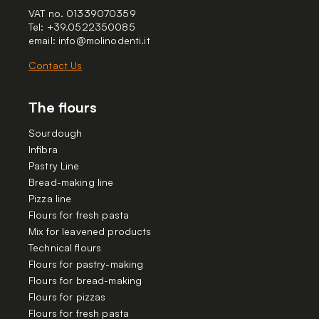
VAT no. 01339070359
Tel: +39.0522350085
email:
info@molinodenti.it
Contact Us
The flours
Sourdough
Infibra
Pastry Line
Bread-making line
Pizza line
Flours for fresh pasta
Mix for leavened products
Technical flours
Flours for pastry-making
Flours for bread-making
Flours for pizzas
Flours for fresh pasta