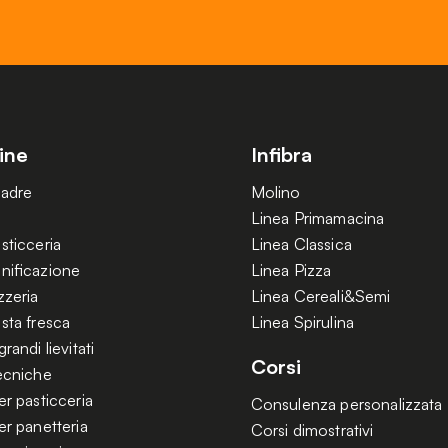
ine
Infibra
Madre
Molino
Linea Primamacina
sticceria
Linea Classica
nificazione
Linea Pizza
zzeria
Linea Cereali&Semi
sta fresca
Linea Spirulina
randi lievitati
Corsi
tecniche
er pasticceria
Consulenza personalizzata
er panetteria
Corsi dimostrativi