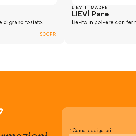
LIEVITI MADRE
LIEVÌ Pane
e di grano tostato.
Lievito in polvere con ferm
SCOPRI
?
Leave
* Campi obbligatori