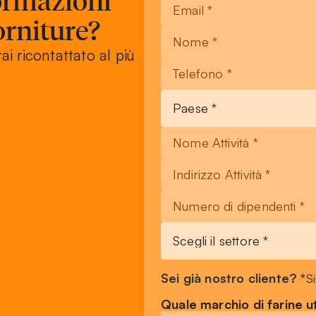
formazioni
this
field
orniture?
blank
rai ricontattato al più
Sei già nostro cliente? *
Si
Quale marchio di farine ut