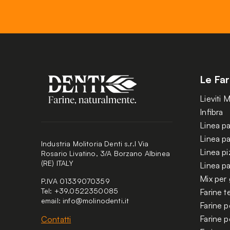
Le Far
Lieviti 
Infibra
Linea pa
Linea pa
Industria Molitoria Denti s.r.l Via
Linea pi
Rosario Livatino, 3/A Borzano Albinea
(RE) ITALY
Linea pa
Mix per g
P.IVA 01339070359
Tel: +39.0522350085
Farine 
email:
info@molinodenti.it
Farine p
Farine p
Contatti