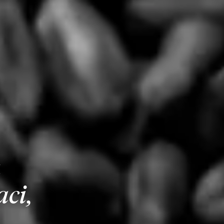
a
aci,