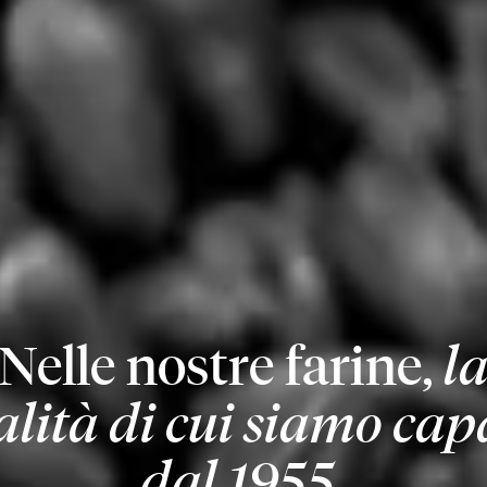
Nelle nostre farine,
l
lità di cui siamo cap
dal 1955.