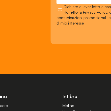
Dichiaro di aver letto e cap
Ho letto la
Privacy Policy
, 
comunicazioni promozionali, co
di mio interesse
ine
Infibra
Madre
Molino