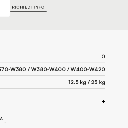
RICHIEDI INFO
0
70-W380 / W380-W400 / W400-W420
12.5 kg / 25 kg
 e asciutto.
CA