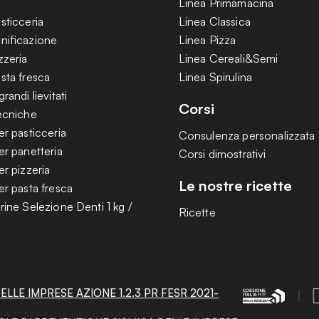
Linea Primamacina
sticceria
Linea Classica
nificazione
Linea Pizza
zzeria
Linea Cereali&Semi
sta fresca
Linea Spirulina
randi lievitati
Corsi
tecniche
er pasticceria
Consulenza personalizzata
er panetteria
Corsi dimostrativi
er pizzeria
Le nostre ricette
er pasta fresca
rine Selezione Denti 1 kg /
Ricette
LE IMPRESE AZIONE 1.2.3 PR FESR 2021-