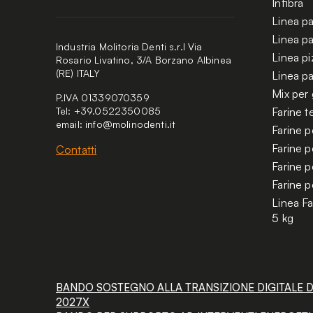
Infibra
Linea pa
Linea pa
Industria Molitoria Denti s.r.l Via
Linea pi
Rosario Livatino, 3/A Borzano Albinea
(RE) ITALY
Linea pa
Mix per g
P.IVA 01339070359
Tel: +39.0522350085
Farine 
email:
info@molinodenti.it
Farine p
Farine p
Contatti
Farine p
Farine p
Linea Fa
5 kg
BANDO SOSTEGNO ALLA TRANSIZIONE DIGITALE DEL
2027X