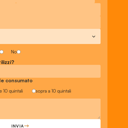
No
ilizzi?
sile consumato
e 10 quintali
sopra a 10 quintali
INVIA