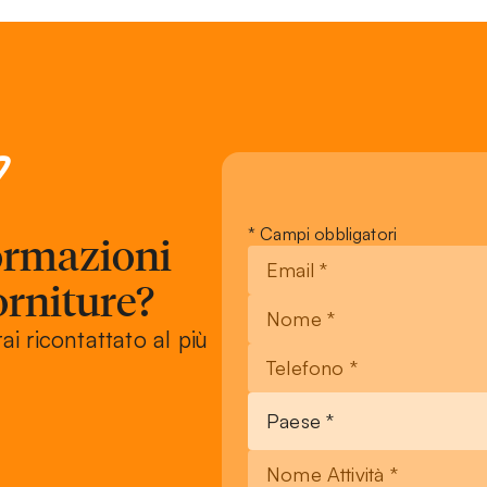
?
Leave
* Campi obbligatori
formazioni
this
field
orniture?
blank
rai ricontattato al più