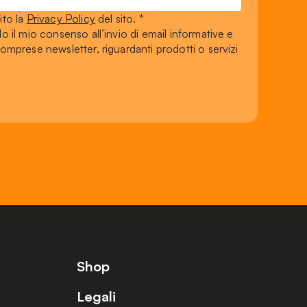
ito la
Privacy Policy
del sito. *
do il mio consenso all’invio di email informative e
mprese newsletter, riguardanti prodotti o servizi
Shop
Legali