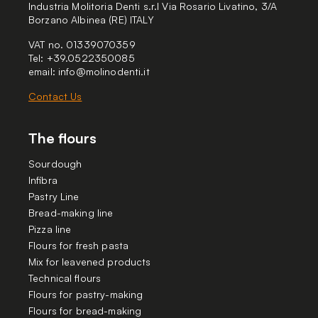
Industria Molitoria Denti s.r.l Via Rosario Livatino, 3/A
Borzano Albinea (RE) ITALY
VAT no. 01339070359
Tel: +39.0522350085
email:
info@molinodenti.it
Contact Us
The flours
Sourdough
Infibra
Pastry Line
Bread-making line
Pizza line
Flours for fresh pasta
Mix for leavened products
Technical flours
Flours for pastry-making
Flours for bread-making