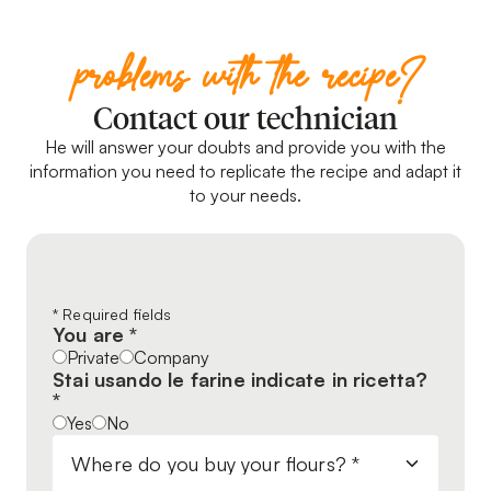
problems with the recipe?
Contact our technician
He will answer your doubts and provide you with the
information you need to replicate the recipe and adapt it
to your needs.
Leave
* Required fields
You are *
this
Private
Company
field
Stai usando le farine indicate in ricetta?
blank
*
Yes
No