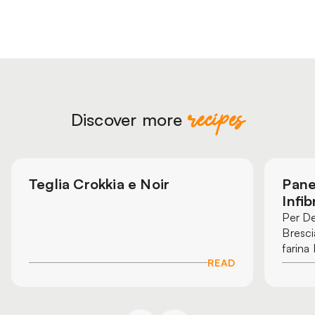
recipes
Discover more
Teglia Crokkia e Noir
Pane
Infi
Per De
Bresci
farina
READ