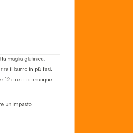
ta maglia glutinica.
re il burro in più fasi.
 per 12 ore o comunque
ere un impasto