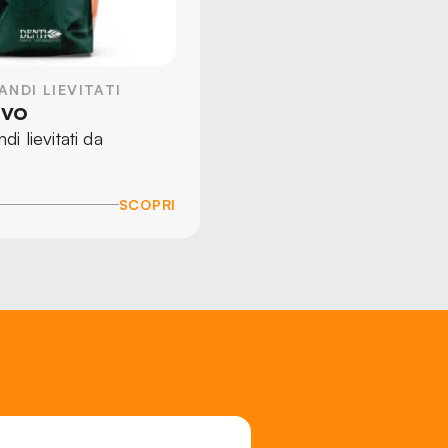
ANDI LIEVITATI
ivo
i lievitati da
SCOPRI