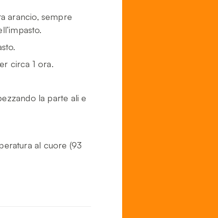
asta arancio, sempre
ll’impasto.
asto.
r circa 1 ora.
ezzando la parte ali e
mperatura al cuore (93