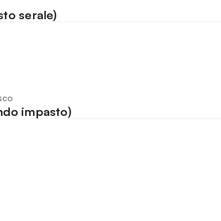
sto serale)
esco
ondo impasto)