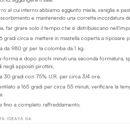
burro al cui interno abbiamo aggiunto miele, vaniglia e p
 assorbimento e mantenendo una corretta incordatura de
ia, far girare solo il tempo che si distribuiscano nell’imp
6 gradi circa e mettere in mastella coperta a riposare pe
ta da 980 gr per la colomba da 1 kg.
re-forma e dopo pochi minuti una seconda formatura, sp
negli appositi pirottini.
e a 30 gradi con 75% U.R. per circa 3/4 ore.
entilato a 165 gradi per circa 55 minuti, verificare la te
e.
e fino a completo raffreddamento.
TA IDEATA DA