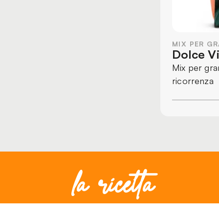
MIX PER GR
Dolce V
Mix per grand
ricorrenza
la ricetta