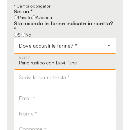
Leave
* Campi obbligatori
Sei un *
this
Privato
Azienda
field
Stai usando le farine indicate in ricetta?
blank
*
Si
No
RICETTA