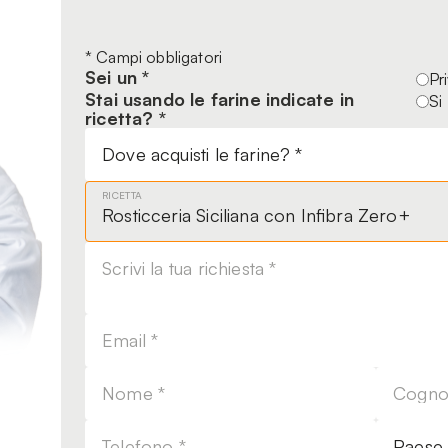
Leave
* Campi obbligatori
Sei un *
this
Pr
Stai usando le farine indicate in
field
Si
ricetta? *
blank
RICETTA