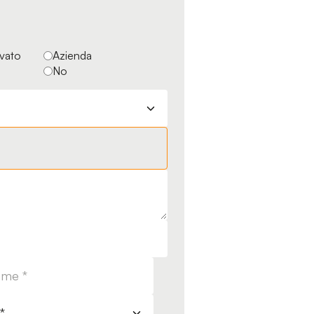
ivato
Azienda
No