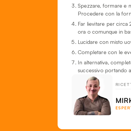
Spezzare, formare e me
Procedere con la forma
Far lievitare per circa
ora o comunque in bas
Lucidare con misto uov
Completare con le event
In alternativa, complet
successivo portando a 
RICET
MIR
ESPER