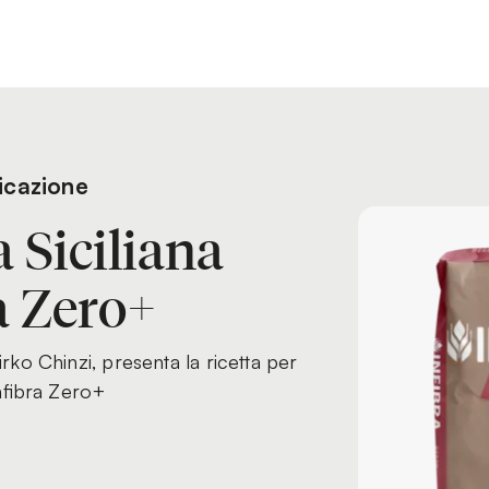
icazione
a Siciliana
a Zero+
irko Chinzi, presenta la ricetta per
Infibra Zero+