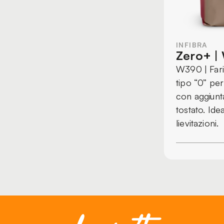
INFIBRA
Zero+ |
W390 | Fari
tipo “0” per
con aggiunt
tostato. Ide
lievitazioni.